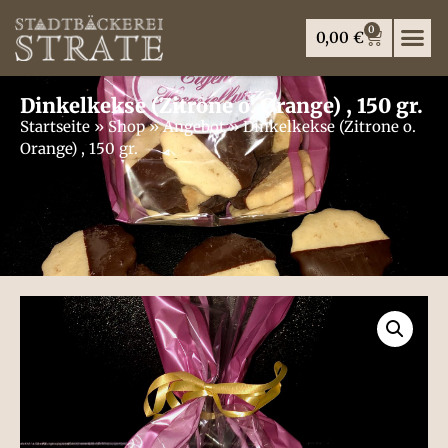
0
0,00
€
Dinkelkekse (Zitrone o. Orange) , 150 gr.
Startseite
»
Shop
»
Angebot
»
Dinkelkekse (Zitrone o.
Orange) , 150 gr.