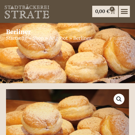
0
0,00
€
Berliner
Startseite
»
Shop
»
Angebot
»
Berliner