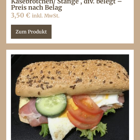
Käsebrötchen/ Stange , div. belegt –
Preis nach Belag
3,50
€
inkl. MwSt.
Zum Produkt