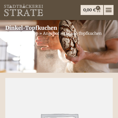
0
0,00
€
Dinkel-Topfkuchen
Startseite
»
Shop
»
Angebot
»
Dinkel-Topfkuchen