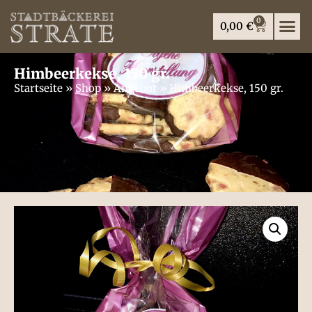
0
0,00
€
Himbeerkekse, 150 gr.
Startseite
»
Shop
»
Angebot
»
Himbeerkekse, 150 gr.