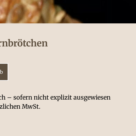
rnbrötchen
rb
ich – sofern nicht explizit ausgewiesen
tzlichen MwSt.