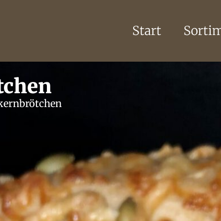
Start
Sorti
tchen
kernbrötchen