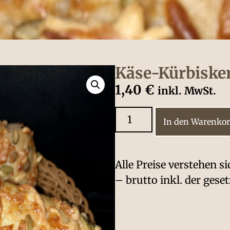
Käse-Kürbiske
1,40
€
inkl. MwSt.
In den Warenko
Alle Preise verstehen s
– brutto inkl. der gese