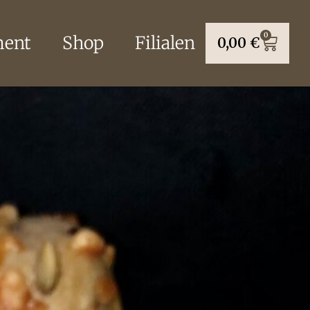
0
ment
Shop
Filialen
0,00
€