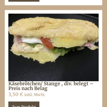
Käsebrötchen/ Stange , div. belegt –
Preis nach Belag
3,50
€
inkl. MwSt.
Zum Produkt