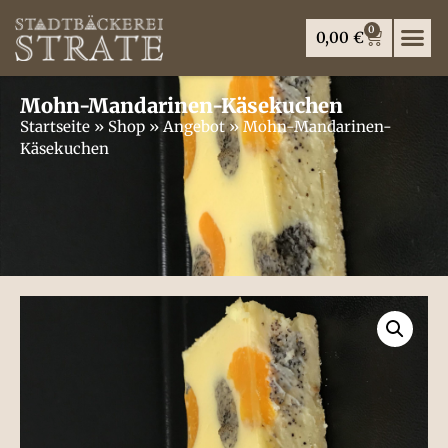
0
0,00
€
Mohn-Mandarinen-Käsekuchen
Startseite
»
Shop
»
Angebot
»
Mohn-Mandarinen-
Käsekuchen